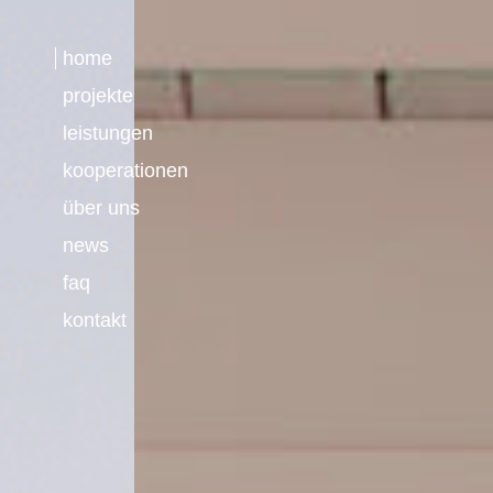
home
projekte
leistungen
kooperationen
über uns
news
faq
kontakt