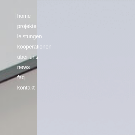
home
projekte
leistungen
kooperationen
über uns
news
faq
kontakt