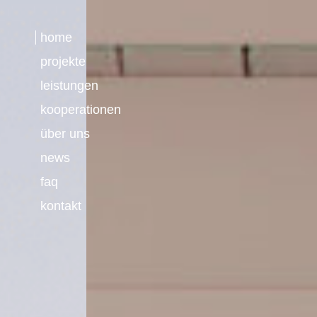
home
projekte
leistungen
kooperationen
über uns
news
faq
kontakt