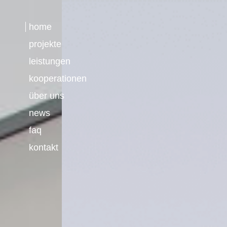
home
projekte
leistungen
kooperationen
über uns
news
faq
kontakt