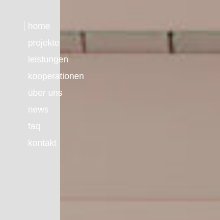
home
projekte
leistungen
kooperationen
über uns
news
faq
kontakt