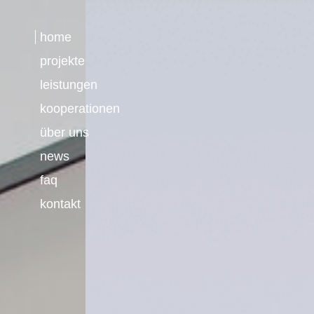
home
projekte
leistungen
kooperationen
über uns
news
faq
kontakt