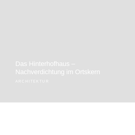
ARCHIT
ARCHITEKTUR
SANIE