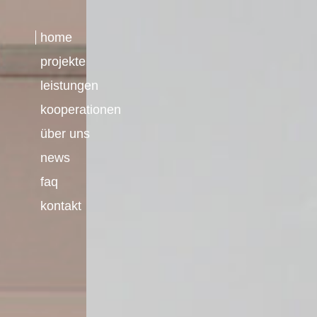
home
projekte
leistungen
kooperationen
über uns
news
faq
kontakt