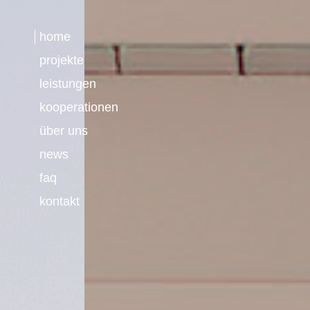
home
projekte
leistungen
kooperationen
über uns
news
faq
kontakt